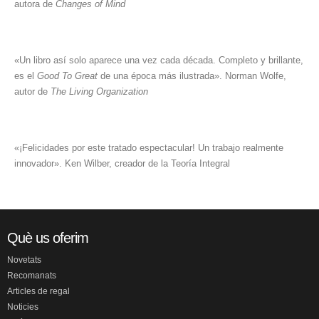
autora de
Changes of Mind
«Un libro así solo aparece una vez cada década. Completo y brillante,
es el
Good To Great
de una época más ilustrada». Norman Wolfe,
autor de
The Living Organization
«¡Felicidades por este tratado espectacular! Un trabajo realmente
innovador». Ken Wilber, creador de la Teoría Integral
Què us oferim
Novetats
Recomanats
Articles de regal
Noticies