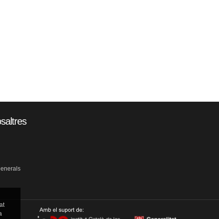
saltres
generals
at
a