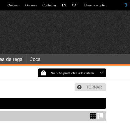
Qui som
On som
Contactar
ES
CAT
El meu compte
les de regal
Jocs
No hi ha productes a la cistella
TORNAR