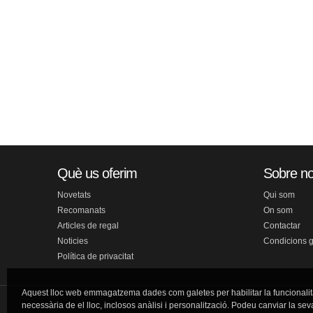
Què us oferim
Sobre no
Novetats
Qui som
Recomanats
On som
Articles de regal
Contactar
Noticies
Condicions 
Política de privacitat
Aquest lloc web emmagatzema dades com galetes per habilitar la funcionalit
necessària de el lloc, inclosos anàlisi i personalització. Podeu canviar la sev