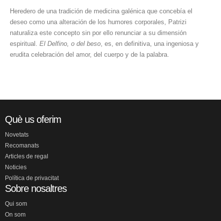
Heredero de una tradición de medicina galénica que concebía el
deseo como una alteración de los humores corporales, Patrizi
naturaliza este concepto sin por ello renunciar a su dimensión
espiritual.
El Delfino, o del beso
, es, en definitiva, una ingeniosa y
erudita celebración del amor, del cuerpo y de la palabra.
Què us oferim
Novetats
Recomanats
Articles de regal
Noticies
Política de privacitat
Sobre nosaltres
Qui som
On som