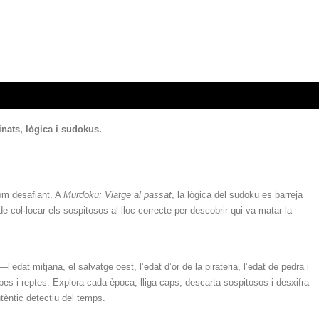
nats, lògica i sudokus.
com desafiant. A
Murdoku: Viatge al passat
, la lògica del sudoku es barreja
col·locar els sospitosos al lloc correcte per descobrir qui va matar la
dat mitjana, el salvatge oest, l’edat d’or de la pirateria, l’edat de pedra i
es i reptes. Explora cada època, lliga caps, descarta sospitosos i desxifra
utèntic detectiu del temps.