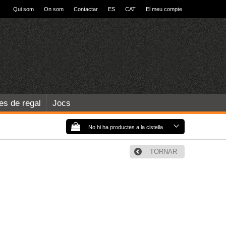
Qui som
On som
Contactar
ES
CAT
El meu compte
les de regal
Jocs
No hi ha productes a la cistella
TORNAR