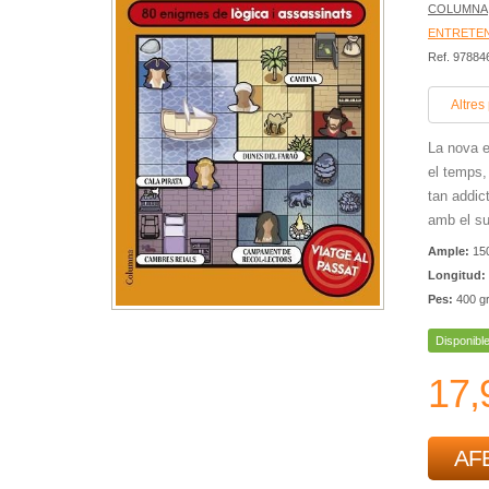
COLUMNA
ENTRETE
Ref. 9788
Altres
La nova e
el temps,
tan addic
amb el su
Ample:
15
Longitud:
Pes:
400 g
Disponibl
17,
AFE