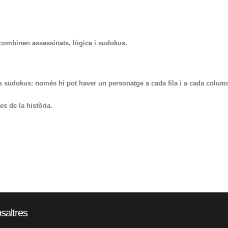
ombinen assassinats, lògica i sudokus.
 sudokus: només hi pot haver un personatge a cada fila i a cada column
es de la història.
saltres