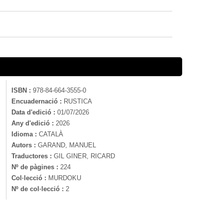
ISBN :
978-84-664-3555-0
Encuadernació :
RUSTICA
Data d'edició :
01/07/2026
Any d'edició :
2026
Idioma :
CATALÀ
Autors :
GARAND, MANUEL
Traductores :
GIL GINER, RICARD
Nº de pàgines :
224
Col·lecció :
MURDOKU
Nº de col·lecció :
2