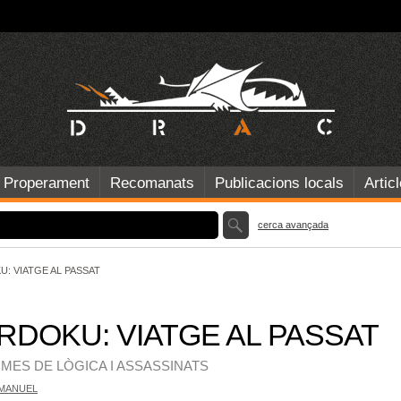
Properament
Recomanats
Publicacions locals
Artic
cerca avançada
: VIATGE AL PASSAT
RDOKU: VIATGE AL PASSAT
GMES DE LÒGICA I ASSASSINATS
MANUEL