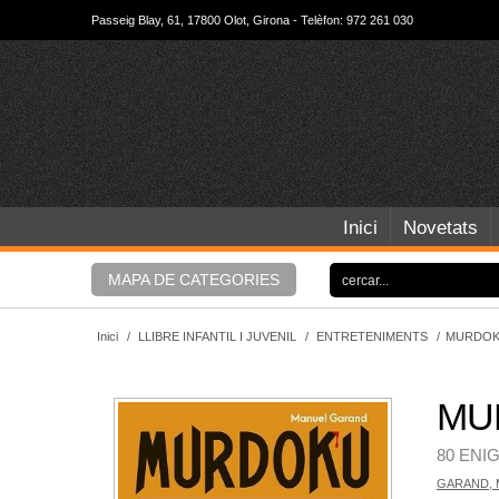
Passeig Blay, 61, 17800 Olot, Girona - Telèfon: 972 261 030
Inici
Novetats
MAPA DE CATEGORIES
Inici
/
LLIBRE INFANTIL I JUVENIL
/
ENTRETENIMENTS
/
MURDOKU
MU
80 ENI
GARAND, 