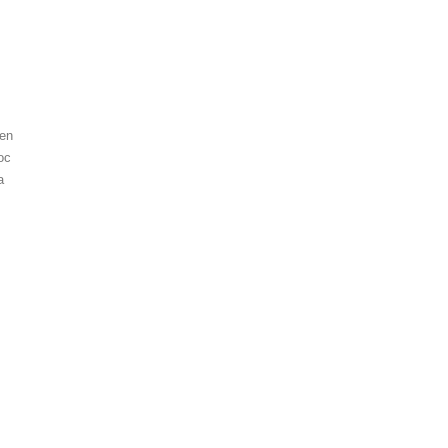
 en
oc
a