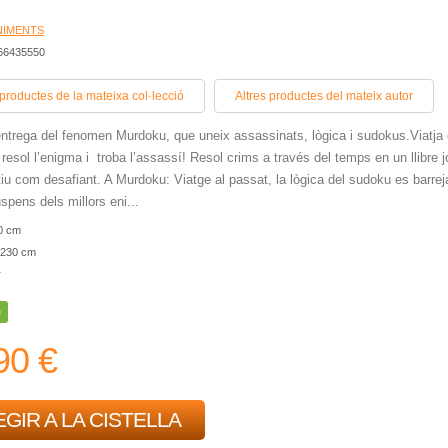
NIMENTS
466435550
 productes de la mateixa col·lecció
Altres productes del mateix autor
ntrega del fenomen Murdoku, que uneix assassinats, lògica i sudokus.Viatja
 resol l’enigma i troba l’assassí! Resol crims a través del temps en un llibre j
tiu com desafiant. A Murdoku: Viatge al passat, la lògica del sudoku es barrej
spens dels millors eni...
0 cm
230 cm
r
e
90 €
GIR A LA CISTELLA