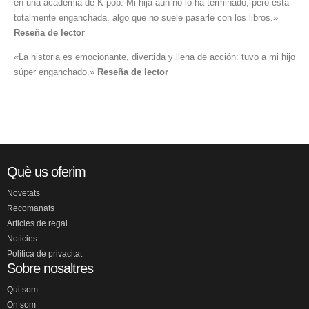
en una academia de K-pop. Mi hija aún no lo ha terminado, pero está
totalmente enganchada, algo que no suele pasarle con los libros.»
Reseña de lector
«La historia es emocionante, divertida y llena de acción: tuvo a mi hijo
súper enganchado.»
Reseña de lector
Què us oferim
Novetats
Recomanats
Articles de regal
Noticies
Política de privacitat
Sobre nosaltres
Qui som
On som