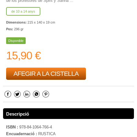
de los profesores de Spirit y Sanha ...
de 10 a 14 anys
Dimensions:
215 x 140 x 19 cm
Pes:
296 gr
Disponible
15,90 €
AFEGIR A LA CISTELLA
Descripció
ISBN :
978-84-1064-766-4
Encuadernació :
RUSTICA