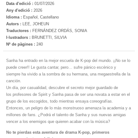
Data d'edició :
01/07/2026
Any d'edició :
2026
Idioma :
Español, Castellano
Autors :
LEE, JOHEUN
Traductores :
FERNÁNDEZ ORDÁS, SONIA
I·lustradors :
BRUNETTI, SILVIA
Nº de pàgines :
240
Sanha ha entrado en la mejor escuela de K-pop del mundo. ¡¡No se lo
puede creer!! Le gusta cantar, pero… sufre pánico escénico y
siempre ha vivido a la sombra de su hermana, una megaestrella de la
canción.
Un día, por casualidad, descubre el secreto mejor guardado de
los profesores de Spirit y Sanha pasa de ser una novata a estar en el
grupo de los escogidos, todo mientras ensaya coreografías.
Entonces, un peligro de lo más monstruoso amenaza la academia y a
millones de fans. ¿Podrá el talento de Sanha y sus nuevas amigas
vencer a los enemigos que quieren acabar con la música?
No te pierdas esta aventura de drama K-pop, primeros