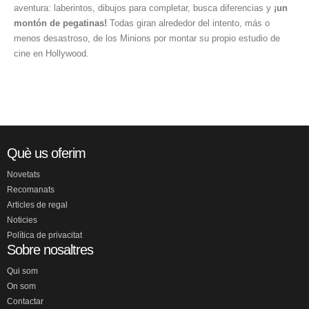
aventura: laberintos, dibujos para completar, busca diferencias y
¡un
montón de pegatinas!
Todas giran alrededor del intento, más o
menos desastroso, de los Minions por montar su propio estudio de
cine en Hollywood.
Què us oferim
Novetats
Recomanats
Articles de regal
Noticies
Política de privacitat
Sobre nosaltres
Qui som
On som
Contactar