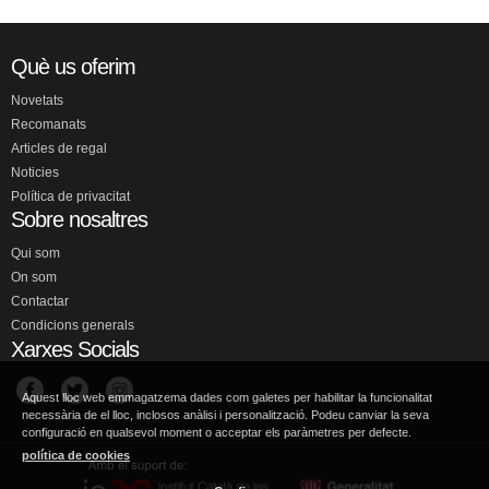
Què us oferim
Novetats
Recomanats
Articles de regal
Noticies
Política de privacitat
Sobre nosaltres
Qui som
On som
Contactar
Condicions generals
Xarxes Socials
Aquest lloc web emmagatzema dades com galetes per habilitar la funcionalitat
necessària de el lloc, inclosos anàlisi i personalització. Podeu canviar la seva
configuració en qualsevol moment o acceptar els paràmetres per defecte.
política de cookies