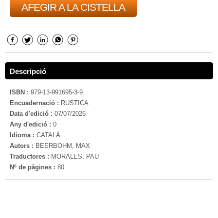
AFEGIR A LA CISTELLA
Descripció
ISBN :
979-13-991695-3-9
Encuadernació :
RUSTICA
Data d'edició :
07/07/2026
Any d'edició :
0
Idioma :
CATALÀ
Autors :
BEERBOHM, MAX
Traductores :
MORALES, PAU
Nº de pàgines :
80