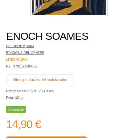
ENOCH SOAMES
BEERBOHM, MAX
EDICIONS DEL CRATER
LITERATURA
Ref. 9791399169539
Altres productes del mateix autor
Dimensions:
194 x 120 x 3 cm
Pes:
102 gr
Disponible
14,90 €