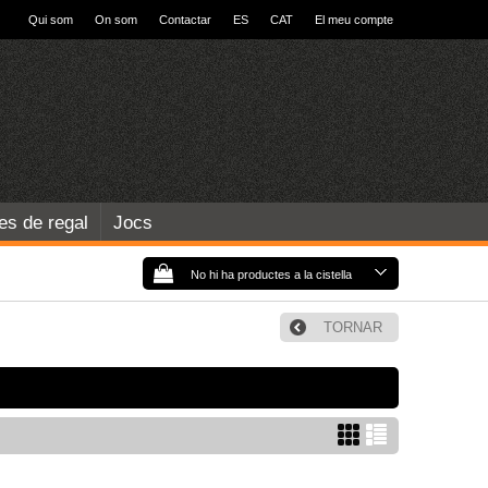
Qui som
On som
Contactar
ES
CAT
El meu compte
les de regal
Jocs
No hi ha productes a la cistella
TORNAR