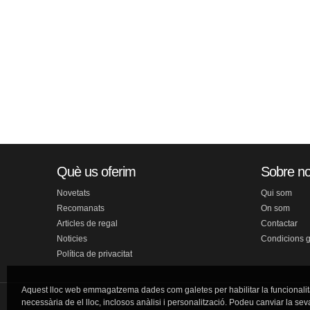
Què us oferim
Sobre no
Novetats
Qui som
Recomanats
On som
Articles de regal
Contactar
Noticies
Condicions 
Política de privacitat
Aquest lloc web emmagatzema dades com galetes per habilitar la funcionalit
necessària de el lloc, inclosos anàlisi i personalització. Podeu canviar la sev