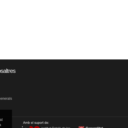
saltres
generals
at
a