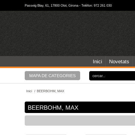
Passeig Blay, 61, 17800 Olot, Girona - Telèfon: 972 261 030
Inici
Novetats
MAPA DE CATEGORIES
Inici
/
BEERBOHM, MAX
BEERBOHM, MAX