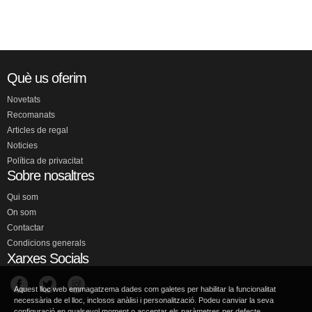
Què us oferim
Novetats
Recomanats
Articles de regal
Noticies
Política de privacitat
Sobre nosaltres
Qui som
On som
Contactar
Condicions generals
Xarxes Socials
Aquest lloc web emmagatzema dades com galetes per habilitar la funcionalitat
necessària de el lloc, inclosos anàlisi i personalització. Podeu canviar la seva
configuració en qualsevol moment o acceptar els paràmetres per defecte.