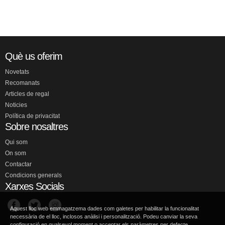
Què us oferim
Novetats
Recomanats
Articles de regal
Noticies
Política de privacitat
Sobre nosaltres
Qui som
On som
Contactar
Condicions generals
Xarxes Socials
Aquest lloc web emmagatzema dades com galetes per habilitar la funcionalitat
necessària de el lloc, inclosos anàlisi i personalització. Podeu canviar la seva
configuració en qualsevol moment o acceptar els paràmetres per defecte.