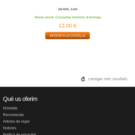
HEARN, SAM
Sense stock. Consultar terminis d'entrega
12,00 €
AFEGIR A LA CISTELLA
carregar més resultats
Què us oferim
Novetats
Recomanats
Articles de regal
Noticies
Política de privacitat