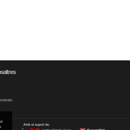
saltres
generals
at
a