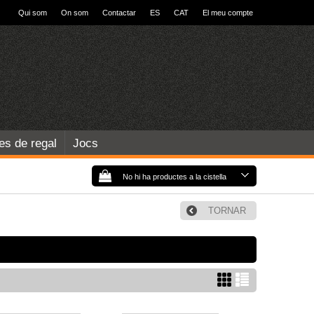
Qui som
On som
Contactar
ES
CAT
El meu compte
les de regal
Jocs
No hi ha productes a la cistella
TORNAR