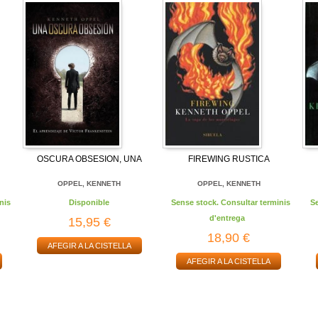
OSCURA OBSESION, UNA
FIREWING RUSTICA
OPPEL, KENNETH
OPPEL, KENNETH
nis
Disponible
Sense stock. Consultar terminis
S
d'entrega
15,95 €
18,90 €
AFEGIR A LA CISTELLA
AFEGIR A LA CISTELLA