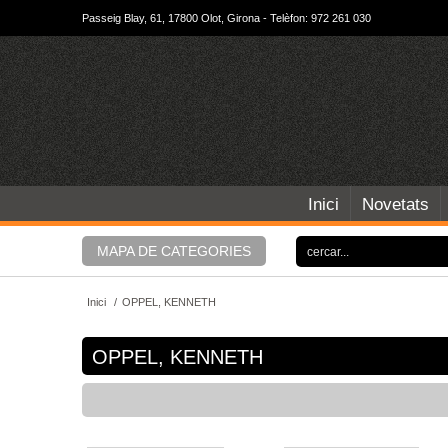
Passeig Blay, 61, 17800 Olot, Girona - Telèfon: 972 261 030
Inici
Novetats
MAPA DE CATEGORIES
Inici
/
OPPEL, KENNETH
OPPEL, KENNETH