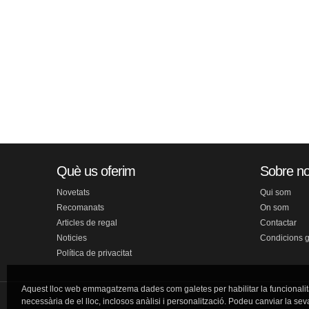
Què us oferim
Sobre no
Novetats
Qui som
Recomanats
On som
Articles de regal
Contactar
Noticies
Condicions 
Política de privacitat
Aquest lloc web emmagatzema dades com galetes per habilitar la funcionalit
necessària de el lloc, inclosos anàlisi i personalització. Podeu canviar la sev