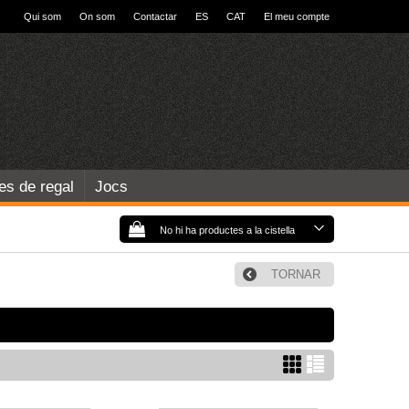
Qui som
On som
Contactar
ES
CAT
El meu compte
les de regal
Jocs
No hi ha productes a la cistella
TORNAR