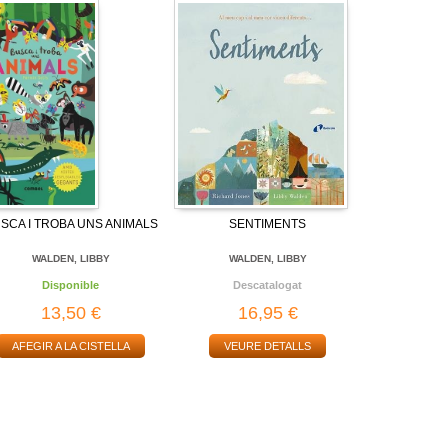
SCA I TROBA UNS ANIMALS
SENTIMENTS
WALDEN, LIBBY
WALDEN, LIBBY
Disponible
Descatalogat
13,50 €
16,95 €
AFEGIR A LA CISTELLA
VEURE DETALLS