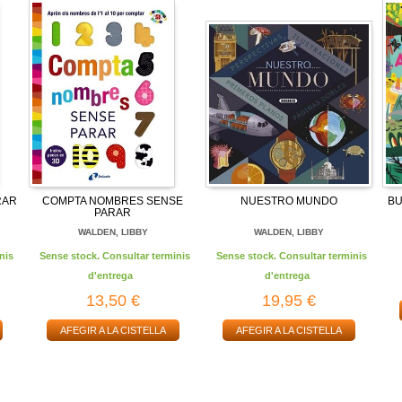
RAR
COMPTA NOMBRES SENSE
NUESTRO MUNDO
BU
PARAR
WALDEN, LIBBY
WALDEN, LIBBY
nis
Sense stock. Consultar terminis
Sense stock. Consultar terminis
d'entrega
d'entrega
13,50 €
19,95 €
AFEGIR A LA CISTELLA
AFEGIR A LA CISTELLA