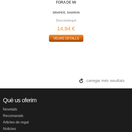
FORA DE MI
DRAPER, SHARON
Descatalogat
14,94 €
VEURE DETALLS
carregar més resultats
Què us oferim
Novetats
Recomanats
Articles de regal
Noticies