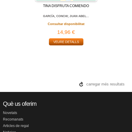
TINA DISFRUTA COMIENDO
GARCÍA, CONCHI; JUAN ABEL...
Consultar disponibilitat
14,96 €
VEURE DETALLS
carregar més resultats
Què us oferim
Novetats
Recomanats
Articles de regal