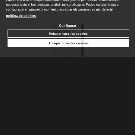
necessària de el lloc, inclosos anàlisi i personalització. Podeu canviar la seva
configuració en qualsevol moment o acceptar els paràmetres per defecte.
política de cookies
Configurar
Rebutjar totes les cookies
Acceptar totes les cookies
BIBLIA CATÓLICA EN ESPAÑOL. BODA, BAUTIZO, PRIMERA...
AA.DD.
Disponible
25,90 €
AFEGIR A LA CISTELLA