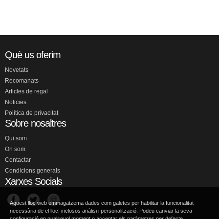
Què us oferim
Novetats
Recomanats
Articles de regal
Noticies
Política de privacitat
Sobre nosaltres
Qui som
On som
Contactar
Condicions generals
Xarxes Socials
Aquest lloc web emmagatzema dades com galetes per habilitar la funcionalitat
necessària de el lloc, inclosos anàlisi i personalització. Podeu canviar la seva
configuració en qualsevol moment o acceptar els paràmetres per defecte.