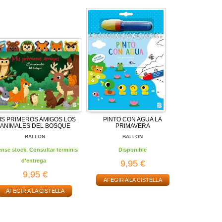
IS PRIMEROS AMIGOS LOS
PINTO CON AGUA LA
ANIMALES DEL BOSQUE
PRIMAVERA
BALLON
BALLON
ense stock. Consultar terminis
Disponible
d'entrega
9,95 €
9,95 €
AFEGIR A LA CISTELLA
AFEGIR A LA CISTELLA