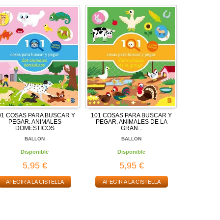
01 COSAS PARA BUSCAR Y
101 COSAS PARA BUSCAR Y
PEGAR. ANIMALES
PEGAR. ANIMALES DE LA
DOMESTICOS
GRAN...
BALLON
BALLON
Disponible
Disponible
5,95 €
5,95 €
AFEGIR A LA CISTELLA
AFEGIR A LA CISTELLA