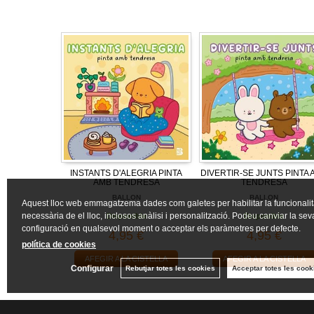
INSTANTS D'ALEGRIA PINTA
DIVERTIR-SE JUNTS PINTA 
AMB TENDRESA
TENDRESA
BALLON
BALLON
Aquest lloc web emmagatzema dades com galetes per habilitar la funcionalit
necessària de el lloc, inclosos anàlisi i personalització. Podeu canviar la sev
Disponible
Disponible
configuració en qualsevol moment o acceptar els paràmetres per defecte.
4,95 €
4,95 €
política de cookies
AFEGIR A LA CISTELLA
AFEGIR A LA CISTELLA
Configurar
Rebutjar totes les cookies
Acceptar totes les cook