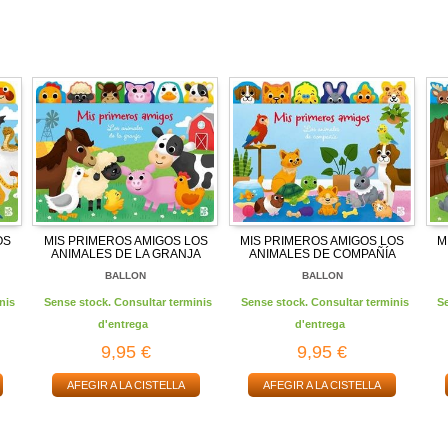
OS
MIS PRIMEROS AMIGOS LOS
MIS PRIMEROS AMIGOS LOS
M
ANIMALES DE LA GRANJA
ANIMALES DE COMPAÑÍA
BALLON
BALLON
nis
Sense stock. Consultar terminis
Sense stock. Consultar terminis
S
d'entrega
d'entrega
9,95 €
9,95 €
AFEGIR A LA CISTELLA
AFEGIR A LA CISTELLA