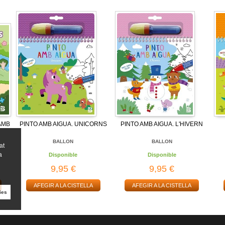
AMB
PINTO AMB AIGUA. UNICORNS
PINTO AMB AIGUA. L'HIVERN
BALLON
BALLON
at
a
Disponible
Disponible
9,95 €
9,95 €
AFEGIR A LA CISTELLA
AFEGIR A LA CISTELLA
ies