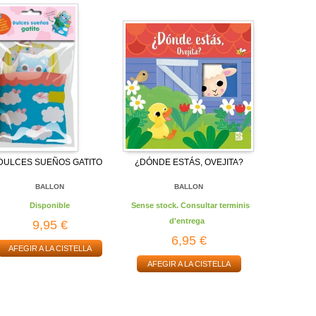
DULCES SUEÑOS GATITO
¿DÓNDE ESTÁS, OVEJITA?
BALLON
BALLON
Disponible
Sense stock. Consultar terminis
d'entrega
9,95 €
6,95 €
AFEGIR A LA CISTELLA
AFEGIR A LA CISTELLA