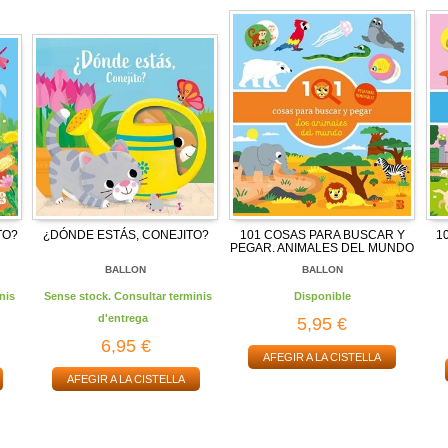
TO?
¿DÓNDE ESTÁS, CONEJITO?
101 COSAS PARA BUSCAR Y
1
PEGAR. ANIMALES DEL MUNDO
BALLON
BALLON
nis
Sense stock. Consultar terminis
Disponible
d'entrega
5,95 €
6,95 €
AFEGIR A LA CISTELLA
AFEGIR A LA CISTELLA