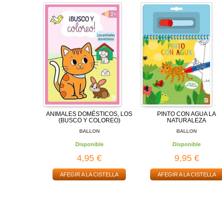
ANIMALES DOMÉSTICOS, LOS
PINTO CON AGUA LA
(BUSCO Y COLOREO)
NATURALEZA
BALLON
BALLON
Disponible
Disponible
4,95 €
9,95 €
AFEGIR A LA CISTELLA
AFEGIR A LA CISTELLA