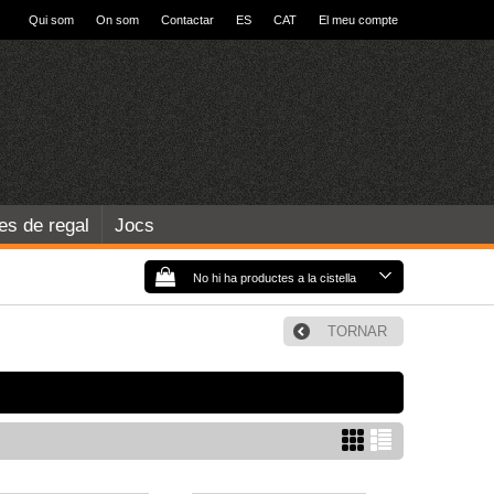
Qui som
On som
Contactar
ES
CAT
El meu compte
les de regal
Jocs
No hi ha productes a la cistella
TORNAR