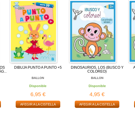
LOS
DIBUJA PUNTO A PUNTO +5
DINOSAURIOS, LOS (BUSCO Y
G...
COLOREO)
BALLON
BALLON
Disponible
Disponible
6,95 €
4,95 €
AFEGIR A LA CISTELLA
AFEGIR A LA CISTELLA