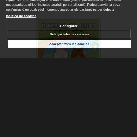
necessària de el lloc, inclosos anàlisi i personalització. Podeu canviar la seva
configuració en qualsevol moment o acceptar els paràmetres per defecte.
política de cookies
Configurar
Rebutjar totes les cookies
Acceptar totes les cookies
DIVERTIR-SE JUNTS PINTA AMB TENDRESA
BALLON
Disponible
4,95 €
AFEGIR A LA CISTELLA