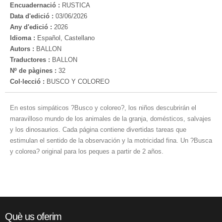
Encuadernació :
RUSTICA
Data d'edició :
03/06/2026
Any d'edició :
2026
Idioma :
Español, Castellano
Autors :
BALLON
Traductores :
BALLON
Nº de pàgines :
32
Col·lecció :
BUSCO Y COLOREO
En estos simpáticos ?Busco y coloreo?, los niños descubrirán el
maravilloso mundo de los animales de la granja, domésticos, salvajes
y los dinosaurios. Cada página contiene divertidas tareas que
estimulan el sentido de la observación y la motricidad fina. Un ?Busca
y colorea? original para los peques a partir de 2 años.
Què us oferim