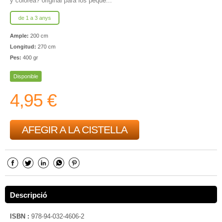
y colorea? original para los peque...
de 1 a 3 anys
Ample:
200 cm
Longitud:
270 cm
Pes:
400 gr
Disponible
4,95 €
AFEGIR A LA CISTELLA
Descripció
ISBN :
978-94-032-4606-2