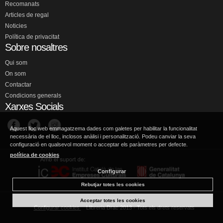
Recomanats
Articles de regal
Noticies
Política de privacitat
Sobre nosaltres
Qui som
On som
Contactar
Condicions generals
Xarxes Socials
Aquest lloc web emmagatzema dades com galetes per habilitar la funcionalitat
necessària de el lloc, inclosos anàlisi i personalització. Podeu canviar la seva
configuració en qualsevol moment o acceptar els paràmetres per defecte.
política de cookies
Configurar
Rebutjar totes les cookies
Acceptar totes les cookies
Configurar cookies
Llibreria Drac 2013 - Tots els drets reservats