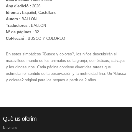
Any d'edició :
2026
Idioma :
Español, Castellano
Autors :
BALLON
Traductores :
BALLON
Nº de pàgines :
32
Col·lecció :
BUSCO Y COLOREO
En estos simpáticos ?Busco y coloreo?, los niños descubrirán el
maravilloso mundo de los animales de la granja, domésticos, salvajes
y los dinosaurios. Cada página contiene divertidas tareas que
estimulan el sentido de la observación y la motricidad fina. Un ?Busca
y colorea? original para los peques a partir de 2 años.
Què us oferim
Novetats