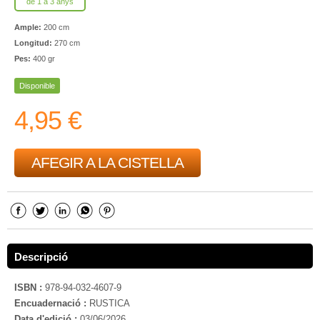
de 1 a 3 anys
Ample:
200 cm
Longitud:
270 cm
Pes:
400 gr
Disponible
4,95 €
AFEGIR A LA CISTELLA
Descripció
ISBN :
978-94-032-4607-9
Encuadernació :
RUSTICA
Data d'edició :
03/06/2026