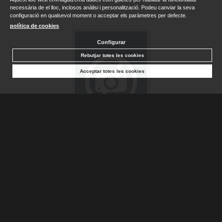
necessària de el lloc, inclosos anàlisi i personalització. Podeu canviar la seva
configuració en qualsevol moment o acceptar els paràmetres per defecte.
política de cookies
Configurar
Rebutjar totes les cookies
Acceptar totes les cookies
POU DE L'ASCENSIÓ, EL
SANDERSON, BRANDON
Disponible
28,50 €
AFEGIR A LA CISTELLA