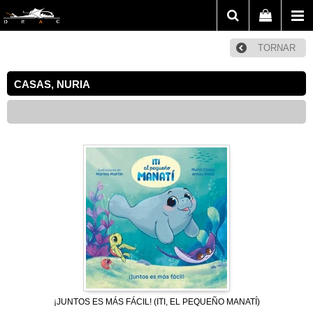
TORNAR
CASAS, NURIA
¡JUNTOS ES MÁS FÁCIL! (ITI, EL PEQUEÑO MANATÍ)