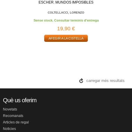
ESCHER. MUNDOS IMPOSIBLES
COLTELLACCI, LORENZO
Sense stock. Consultar terminis d'entrega
19,90 €
AFEGIR A LA CISTELLA
carregar més resultats
Què us oferim
Novetats
Recomanats
Articles de regal
Noticies