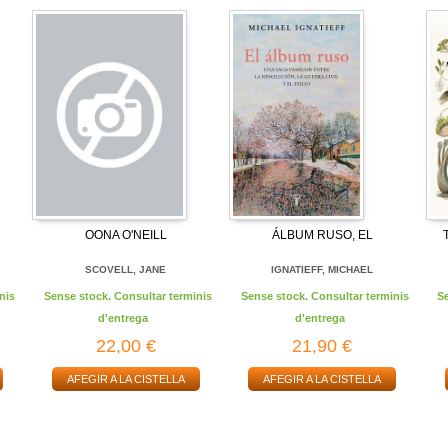
OONA O'NEILL
ÁLBUM RUSO, EL
SCOVELL, JANE
IGNATIEFF, MICHAEL
nis
Sense stock. Consultar terminis
Sense stock. Consultar terminis
S
d'entrega
d'entrega
22,00 €
21,90 €
AFEGIR A LA CISTELLA
AFEGIR A LA CISTELLA