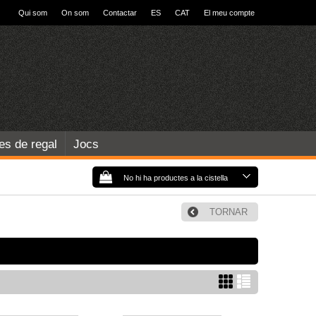
Qui som
On som
Contactar
ES
CAT
El meu compte
les de regal
Jocs
No hi ha productes a la cistella
TORNAR