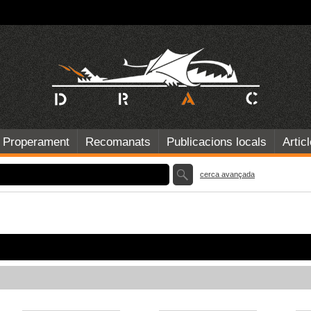
Properament
Recomanats
Publicacions locals
Artic
cerca avançada