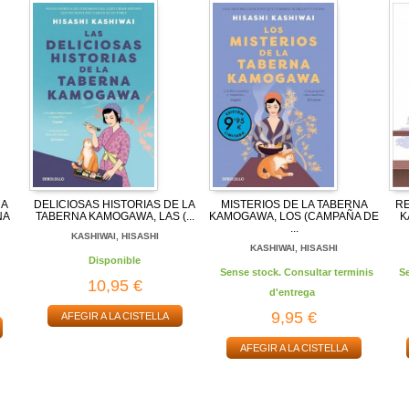
NA
DELICIOSAS HISTORIAS DE LA
MISTERIOS DE LA TABERNA
R
NA
TABERNA KAMOGAWA, LAS (...
KAMOGAWA, LOS (CAMPAÑA DE
K
...
KASHIWAI, HISASHI
KASHIWAI, HISASHI
Disponible
Sense stock. Consultar terminis
S
10,95 €
d'entrega
9,95 €
AFEGIR A LA CISTELLA
AFEGIR A LA CISTELLA