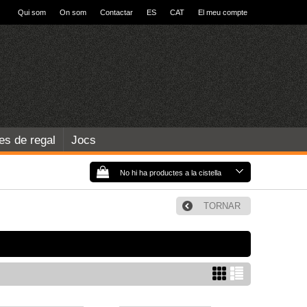
Qui som
On som
Contactar
ES
CAT
El meu compte
les de regal
Jocs
No hi ha productes a la cistella
TORNAR