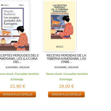
ECEPTES PERDUDES DELS
RECETAS PERDIDAS DE LA
AMOGAWA, LES (LA CUINA
TABERNA KAMOGAWA, LAS
DEL...
(TABE...
KASHIWAI, HISASHI
KASHIWAI, HISASHI
ense stock. Consultar terminis
Sense stock. Consultar terminis
d'entrega
d'entrega
21,90 €
19,00 €
AFEGIR A LA CISTELLA
AFEGIR A LA CISTELLA