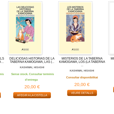
ELS
DELICIOSAS HISTORIAS DE LA
MISTERIOS DE LA TABERNA
M
...
TABERNA KAMOGAWA, LAS (...
KAMOGAWA, LOS (LA TABERNA
...
KASHIWAI, HISASHI
KASHIWAI, HISASHI
nis
Sense stock. Consultar terminis
Consultar disponibilitat
d'entrega
20,00 €
20,00 €
VEURE DETALLS
AFEGIR A LA CISTELLA