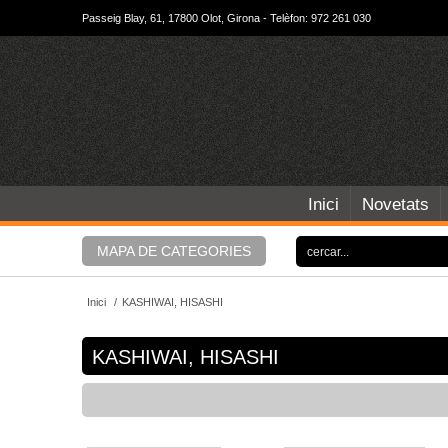
Passeig Blay, 61, 17800 Olot, Girona - Telèfon: 972 261 030
Inici
Novetats
MAPA DE CATEGORIES
Inici
/
KASHIWAI, HISASHI
KASHIWAI, HISASHI