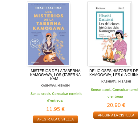
MISTERIOS DE LA TABERNA
DELICIOSES HISTÒRIES D
KAMOGAWA, LOS (TABERNA
KAMOGAWA, LES (LA CUINA 
KAM...
KASHIWAI, HISASHI
KASHIWAI, HISASHI
Sense stock. Consultar termi
Sense stock. Consultar terminis
d'entrega
d'entrega
20,90 €
11,95 €
AFEGIR A LA CISTELLA
AFEGIR A LA CISTELLA