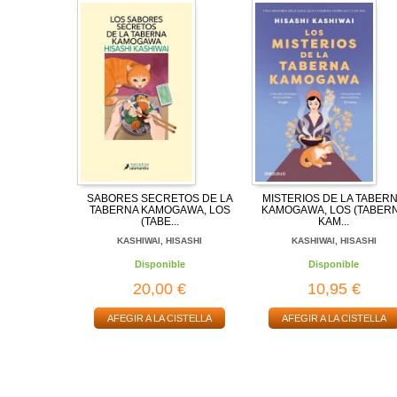
SABORES SECRETOS DE LA
MISTERIOS DE LA TABER
TABERNA KAMOGAWA, LOS
KAMOGAWA, LOS (TABER
(TABE...
KAM...
KASHIWAI, HISASHI
KASHIWAI, HISASHI
Disponible
Disponible
20,00 €
10,95 €
AFEGIR A LA CISTELLA
AFEGIR A LA CISTELLA