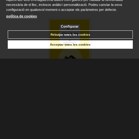
necessària de el lloc, inclosos anàlisi i personalització. Podeu canviar la seva
configuració en qualsevol moment o acceptar els paràmetres per defecte.
política de cookies
Configurar
Rebutjar totes les cookies
Acceptar totes les cookies
CLOSCA DE NOU
MCEWAN, IAN
Sense stock. Consultar terminis d'entrega
18,90 €
AFEGIR A LA CISTELLA