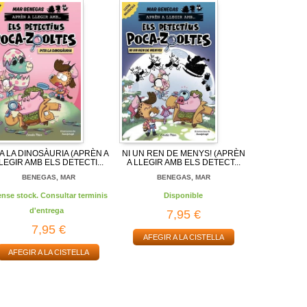
TA LA DINOSÀURIA (APRÈN A
NI UN REN DE MENYS! (APRÈN
LEGIR AMB ELS DETECTI...
A LLEGIR AMB ELS DETECT...
BENEGAS, MAR
BENEGAS, MAR
ense stock. Consultar terminis
Disponible
d'entrega
7,95 €
7,95 €
AFEGIR A LA CISTELLA
AFEGIR A LA CISTELLA