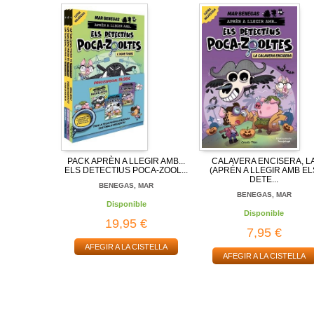
PACK APRÈN A LLEGIR AMB...
CALAVERA ENCISERA, L
ELS DETECTIUS POCA-ZOOL...
(APRÉN A LLEGIR AMB EL
DETE...
BENEGAS, MAR
BENEGAS, MAR
Disponible
Disponible
19,95 €
7,95 €
AFEGIR A LA CISTELLA
AFEGIR A LA CISTELLA