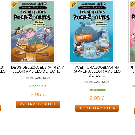
ES
DEUS DEL ZOO, ELS (APRÈN A
AVENTURA ZOOBMARINA
PI
ELS
LLEGIR AMB ELS DETECTIU...
(APRÈN A LLEGIR AMB ELS
L
DETECT...
BENEGAS, MAR
BENEGAS, MAR
Disponible
S
Disponible
8,95 €
8,95 €
AFEGIR A LA CISTELLA
AFEGIR A LA CISTELLA