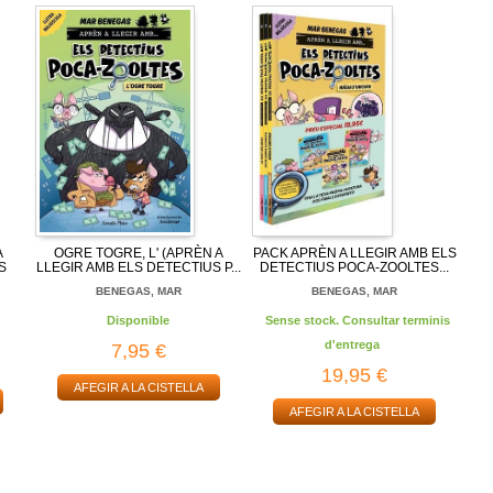
A
OGRE TOGRE, L' (APRÈN A
PACK APRÈN A LLEGIR AMB ELS
S
LLEGIR AMB ELS DETECTIUS P...
DETECTIUS POCA-ZOOLTES...
BENEGAS, MAR
BENEGAS, MAR
Disponible
Sense stock. Consultar terminis
d'entrega
7,95 €
19,95 €
AFEGIR A LA CISTELLA
AFEGIR A LA CISTELLA