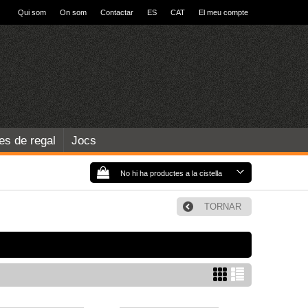
Qui som
On som
Contactar
ES
CAT
El meu compte
les de regal
Jocs
No hi ha productes a la cistella
TORNAR