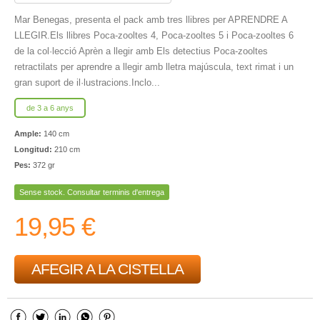
Mar Benegas, presenta el pack amb tres llibres per APRENDRE A
LLEGIR.Els llibres Poca-zooltes 4, Poca-zooltes 5 i Poca-zooltes 6
de la col·lecció Aprèn a llegir amb Els detectius Poca-zooltes
retractilats per aprendre a llegir amb lletra majúscula, text rimat i un
gran suport de il·lustracions.Inclo...
de 3 a 6 anys
Ample:
140 cm
Longitud:
210 cm
Pes:
372 gr
Sense stock. Consultar terminis d'entrega
19,95 €
AFEGIR A LA CISTELLA