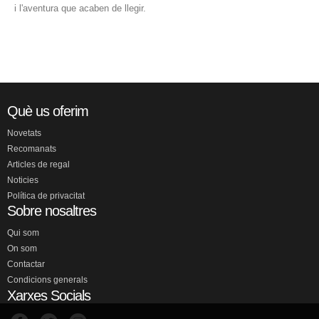
i l'aventura que acaben de llegir.
Què us oferim
Novetats
Recomanats
Articles de regal
Noticies
Política de privacitat
Sobre nosaltres
Qui som
On som
Contactar
Condicions generals
Xarxes Socials