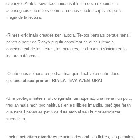
espanyol. Amb la seva tasca incansable i la seva experiència
aconsegueix que milers de nens i nenes queden captivats per la
màgia de la lectura.
-
Rimes originals
creades per l'autora. Textos pensats perquè nens i
nenes a partir de 5 anys puguin aproximar-se al seu ritme al
coneixement de les lletres, les paraules, les frases, i s'iniciïn en la
lectura autònoma.
-Conté unes solapes on podran triar quin final volen entre dues
opcions:
el seu primer TRIA LA TEVA AVENTURA!
-Uns protagonistes molt originals:
un ratpenat, una hiena i un porc,
tres animals molt poc habituals en els llibres infantils, però que faran
que nens i nenes es petin de riure amb el seu humor esbojarrat i
surrealista.
-Inclou
activitats divertides
relacionades amb les lletres, les paraules