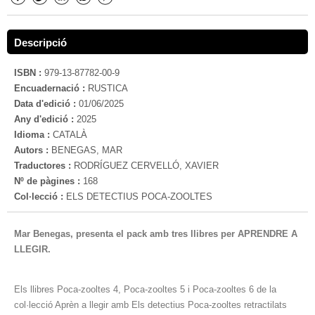
Descripció
ISBN :
979-13-87782-00-9
Encuadernació :
RUSTICA
Data d'edició :
01/06/2025
Any d'edició :
2025
Idioma :
CATALÀ
Autors :
BENEGAS, MAR
Traductores :
RODRÍGUEZ CERVELLÓ, XAVIER
Nº de pàgines :
168
Col·lecció :
ELS DETECTIUS POCA-ZOOLTES
Mar Benegas, presenta el pack amb tres llibres per APRENDRE A
LLEGIR.
Els llibres Poca-zooltes 4, Poca-zooltes 5 i Poca-zooltes 6 de la
col·lecció Aprèn a llegir amb Els detectius Poca-zooltes retractilats