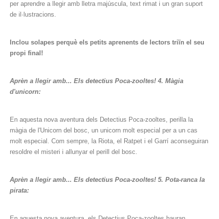
per aprendre a llegir amb lletra majúscula, text rimat i un gran suport
de il·lustracions.
Inclou solapes perquè els petits aprenents de lectors triïn el seu
propi final!
Aprèn a llegir amb... Els detectius Poca-zooltes! 4. Màgia
d'unicorn:
En aquesta nova aventura dels Detectius Poca-zooltes, perilla la
màgia de l'Unicorn del bosc, un unicorn molt especial per a un cas
molt especial. Com sempre, la Riota, el Ratpet i el Garrí aconseguiran
resoldre el misteri i allunyar el perill del bosc.
Aprèn a llegir amb... Els detectius Poca-zooltes! 5. Pota-ranca la
pirata:
En aquesta nova aventura, els Detectius Poca-zooltes hauran