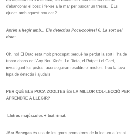
d'abandonar el bosc i fer-se a la mar per buscar un tresor... ELs
ajudes amb aquest nou cas?
Aprèn a llegir amb... Els detectius Poca-zooltes! 6. La sort del
drac:
Oh, no! El Drac està molt preocupat perquè ha perdut la sort i l'ha de
trobar abans de l'Any Nou Xinès. La Riota, el Ratpet i el Garrí,
investigant les pistes, aconseguiran resoldre el misteri. Treu la teva
lupa de detectiu i ajuda'ls!
PER QUÈ ELS POCA-ZOOLTES ÉS LA MILLOR COL·LECCIÓ PER
APRENDRE A LLEGIR?
-Lletres majúscules + text rimat.
-Mar Benegas
és una de les grans promotores de la lectura a l'estat