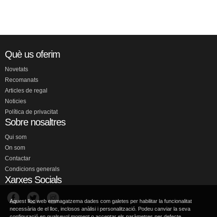
Què us oferim
Novetats
Recomanats
Articles de regal
Noticies
Política de privacitat
Sobre nosaltres
Qui som
On som
Contactar
Condicions generals
Xarxes Socials
Aquest lloc web emmagatzema dades com galetes per habilitar la funcionalitat
necessària de el lloc, inclosos anàlisi i personalització. Podeu canviar la seva
configuració en qualsevol moment o acceptar els paràmetres per defecte.