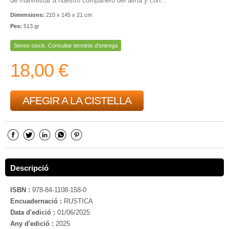
de manifestar a nuestro compañero del alma y con...
Dimensions:
210 x 145 x 21 cm
Pes:
513 gr
Sense stock. Consultar terminis d'entrega
18,00 €
AFEGIR A LA CISTELLA
Descripció
ISBN :
978-84-1108-158-0
Encuadernació :
RUSTICA
Data d'edició :
01/06/2025
Any d'edició :
2025