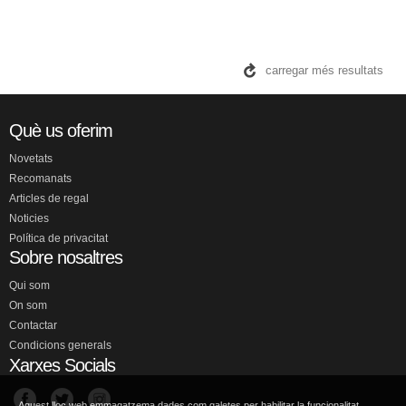
PATARAÑA
FORT, GLORIA
Descatalogat
2,79 €
VEURE DETALLS
Aquest lloc web emmagatzema dades com galetes per habilitar la funcionalitat