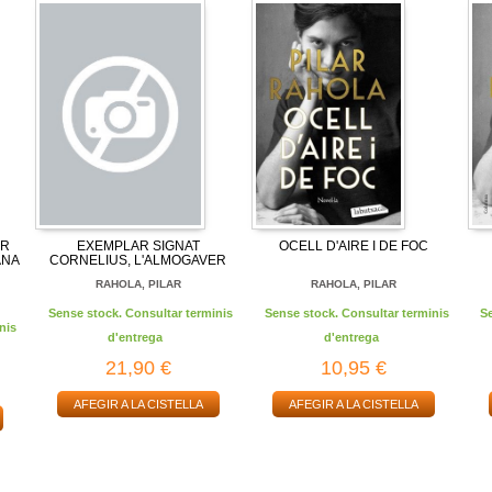
ER
EXEMPLAR SIGNAT
OCELL D'AIRE I DE FOC
ANA
CORNELIUS, L'ALMOGAVER
RAHOLA, PILAR
RAHOLA, PILAR
Sense stock. Consultar terminis
Sense stock. Consultar terminis
S
nis
d'entrega
d'entrega
21,90 €
10,95 €
AFEGIR A LA CISTELLA
AFEGIR A LA CISTELLA