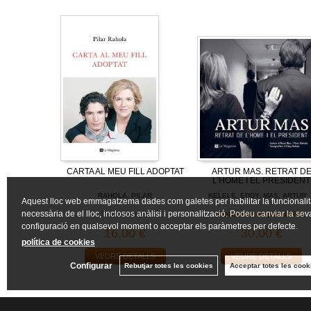
CARTA AL MEU FILL ADOPTAT
ARTUR MAS. RETRAT D
L'HOME I EL PRESIDENT
RAHOLA, PILAR
KELELE, EDDY; MAS, ARTUR;.
Aquest lloc web emmagatzema dades com galetes per habilitar la funcionalit
necessària de el lloc, inclosos anàlisi i personalització. Podeu canviar la sev
Descatalogat
Consultar disponibilitat
configuració en qualsevol moment o acceptar els paràmetres per defecte.
16,00 €
30,00 €
política de cookies
VEURE DETALLS
VEURE DETALLS
Configurar
Rebutjar totes les cookies
Acceptar totes les cook