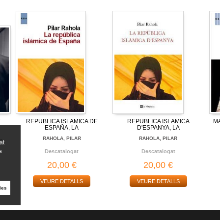
E
REPUBLICA ISLAMICA DE
REPUBLICA ISLAMICA
M
ESPAÑA, LA
D'ESPANYA, LA
..
RAHOLA, PILAR
RAHOLA, PILAR
at
a
Descatalogat
Descatalogat
20,00 €
20,00 €
VEURE DETALLS
VEURE DETALLS
ies