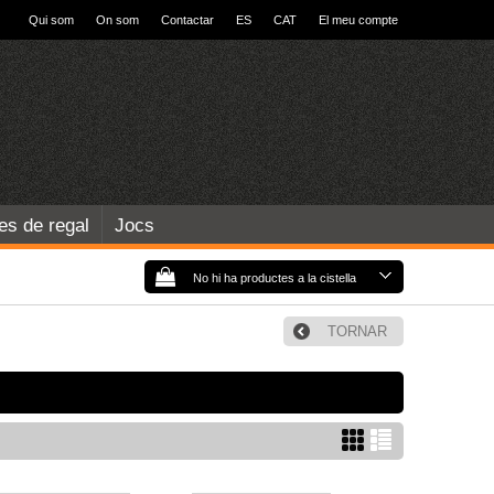
Qui som
On som
Contactar
ES
CAT
El meu compte
les de regal
Jocs
No hi ha productes a la cistella
TORNAR