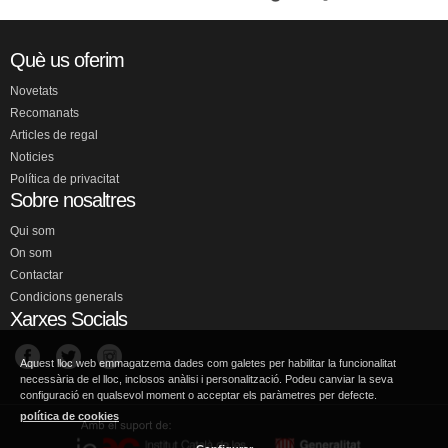
Què us oferim
Novetats
Recomanats
Articles de regal
Noticies
Política de privacitat
Sobre nosaltres
Qui som
On som
Contactar
Condicions generals
Xarxes Socials
Aquest lloc web emmagatzema dades com galetes per habilitar la funcionalitat
necessària de el lloc, inclosos anàlisi i personalització. Podeu canviar la seva
configuració en qualsevol moment o acceptar els paràmetres per defecte.
política de cookies