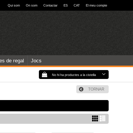
Qui som
On som
Contactar
ES
CAT
El meu compte
les de regal
Jocs
No hi ha productes a la cistella
TORNAR