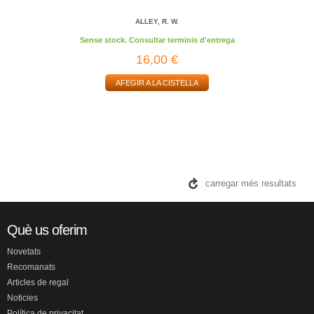
ALLEY, R. W.
Sense stock. Consultar terminis d'entrega
16,00 €
AFEGIR A LA CISTELLA
carregar més resultats
Què us oferim
Novetats
Recomanats
Articles de regal
Noticies
Política de privacitat