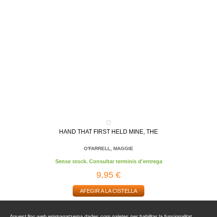
HAND THAT FIRST HELD MINE, THE
O'FARRELL, MAGGIE
Sense stock. Consultar terminis d'entrega
9,95 €
AFEGIR A LA CISTELLA
Aquest lloc web emmagatzema dades com galetes per habilitar la funcionalitat