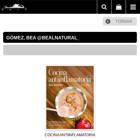
TORNAR
GÓMEZ, BEA @BEALNATURAL_
COCINA ANTIINFLAMATORIA