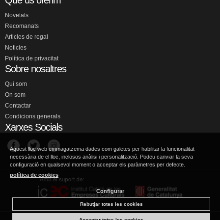
Què us oferim
Novetats
Recomanats
Articles de regal
Noticies
Política de privacitat
Sobre nosaltres
Qui som
On som
Contactar
Condicions generals
Xarxes Socials
Aquest lloc web emmagatzema dades com galetes per habilitar la funcionalitat
necessària de el lloc, inclosos anàlisi i personalització. Podeu canviar la seva
configuració en qualsevol moment o acceptar els paràmetres per defecte.
política de cookies
Configurar
Rebutjar totes les cookies
Acceptar totes les cookies