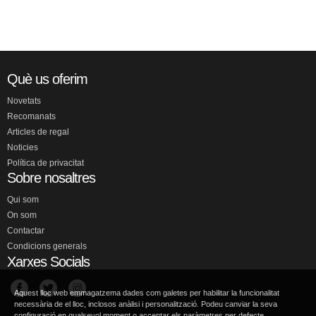
Què us oferim
Novetats
Recomanats
Articles de regal
Noticies
Política de privacitat
Sobre nosaltres
Qui som
On som
Contactar
Condicions generals
Xarxes Socials
Aquest lloc web emmagatzema dades com galetes per habilitar la funcionalitat
necessària de el lloc, inclosos anàlisi i personalització. Podeu canviar la seva
configuració en qualsevol moment o acceptar els paràmetres per defecte.