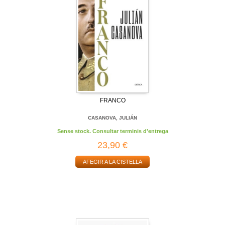
FRANCO
CASANOVA, JULIÁN
Sense stock. Consultar terminis d'entrega
23,90 €
AFEGIR A LA CISTELLA