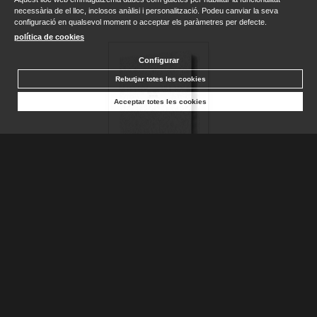
necessària de el lloc, inclosos anàlisi i personalització. Podeu canviar la seva
configuració en qualsevol moment o acceptar els paràmetres per defecte.
política de cookies
Configurar
Rebutjar totes les cookies
Acceptar totes les cookies
BIBLIA CATÓLICA EN ESPAÑOL. BODA, BAUTIZO, PRIMERA...
AA.DD.
Disponible
25,90 €
AFEGIR A LA CISTELLA