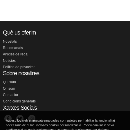
Què us oferim
Novetats
Recomanats
Articles de regal
Noticies
Política de privacitat
Sobre nosaltres
Qui som
On som
Contactar
Condicions generals
Xarxes Socials
Aquest lloc web emmagatzema dades com galetes per habilitar la funcionalitat
necessària de el lloc, inclosos anàlisi i personalització. Podeu canviar la seva
configuració en qualsevol moment o acceptar els paràmetres per defecte.