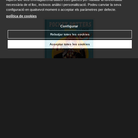
necessària de el lloc, inclosos anàlisi i personalització. Podeu canviar la seva
configuració en qualsevol moment o acceptar els paràmetres per defecte.
política de cookies
Configurar
Rebutjar totes les cookies
Acceptar totes les cookies
RON WEASLEY (POCKET POTTERS)
ROWLING, J.K.
Disponible
15,95 €
AFEGIR A LA CISTELLA