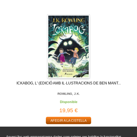
ICKABOG, L' (EDICIÓ AMB IL·LUSTRACIONS DE BEN MANT...
ROWLING, J.K.
Disponible
19,95 €
AFEGIR A LA CISTELLA
Aquest lloc web emmagatzema dades com galetes per habilitar la funcionalitat