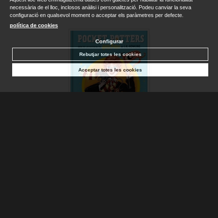
necessària de el lloc, inclosos anàlisi i personalització. Podeu canviar la seva
configuració en qualsevol moment o acceptar els paràmetres per defecte.
política de cookies
Configurar
Rebutjar totes les cookies
Acceptar totes les cookies
RON WEASLEY (POCKET POTTERS)
ROWLING, J.K.
Disponible
15,95 €
AFEGIR A LA CISTELLA