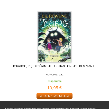
ICKABOG, L' (EDICIÓ AMB IL·LUSTRACIONS DE BEN MANT...
ROWLING, J.K.
Disponible
19,95 €
AFEGIR A LA CISTELLA
Aquest lloc web emmagatzema dades com galetes per habilitar la funcionalitat