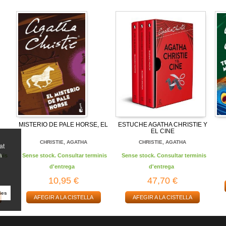
MISTERIO DE PALE HORSE, EL
ESTUCHE AGATHA CHRISTIE Y
EL CINE
CHRISTIE, AGATHA
CHRISTIE, AGATHA
at
a
nis
Sense stock. Consultar terminis
Sense stock. Consultar terminis
d'entrega
d'entrega
10,95 €
47,70 €
ies
AFEGIR A LA CISTELLA
AFEGIR A LA CISTELLA