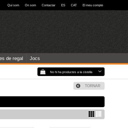
Qui som
On som
Contactar
ES
CAT
El meu compte
les de regal
Jocs
No hi ha productes a la cistella
TORNAR