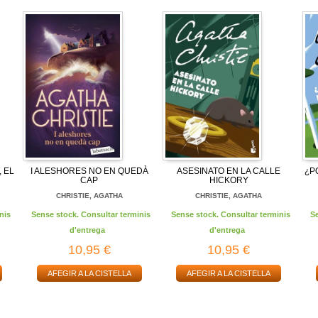
 EL
I ALESHORES NO EN QUEDÀ
ASESINATO EN LA CALLE
¿P
CAP
HICKORY
CHRISTIE, AGATHA
CHRISTIE, AGATHA
nis
Sense stock. Consultar terminis
Sense stock. Consultar terminis
S
d'entrega
d'entrega
10,95 €
10,95 €
AFEGIR A LA CISTELLA
AFEGIR A LA CISTELLA