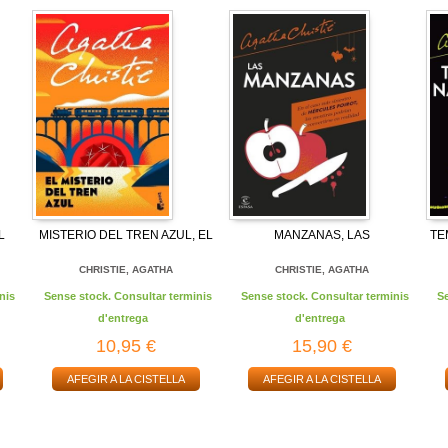
L
MISTERIO DEL TREN AZUL, EL
MANZANAS, LAS
TE
CHRISTIE, AGATHA
CHRISTIE, AGATHA
nis
Sense stock. Consultar terminis
Sense stock. Consultar terminis
S
d'entrega
d'entrega
10,95 €
15,90 €
AFEGIR A LA CISTELLA
AFEGIR A LA CISTELLA