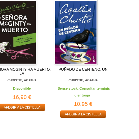
ÑORA MCGINTY HA MUERTO,
PUÑADO DE CENTENO, UN
LA
CHRISTIE, AGATHA
CHRISTIE, AGATHA
Disponible
Sense stock. Consultar terminis
d'entrega
16,90 €
10,95 €
AFEGIR A LA CISTELLA
AFEGIR A LA CISTELLA