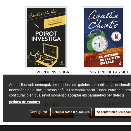
POIROT INVESTIGA
MISTERIO DE LAS SIETE
ESFERAS, EL
CHRISTIE, AGATHA
CHRISTIE, AGATHA
Aquest lloc web emmagatzema dades com galetes per habilitar la funcionalit
necessària de el lloc, inclosos anàlisi i personalització. Podeu canviar la sev
Sense stock. Consultar terminis
Sense stock. Consultar termi
configuració en qualsevol moment o acceptar els paràmetres per defecte.
d'entrega
d'entrega
política de cookies
15,90 €
10,95 €
Configurar
Rebutjar totes les cookies
Acceptar totes les cook
AFEGIR A LA CISTELLA
AFEGIR A LA CISTELLA