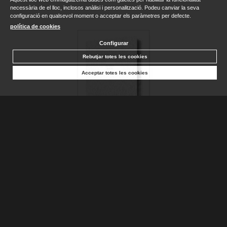
necessària de el lloc, inclosos anàlisi i personalització. Podeu canviar la seva
configuració en qualsevol moment o acceptar els paràmetres per defecte.
política de cookies
Configurar
Rebutjar totes les cookies
Acceptar totes les cookies
BIBLIA CATÓLICA EN ESPAÑOL. BODA, BAUTIZO, PRIMERA...
AA.DD.
Disponible
25,90 €
AFEGIR A LA CISTELLA