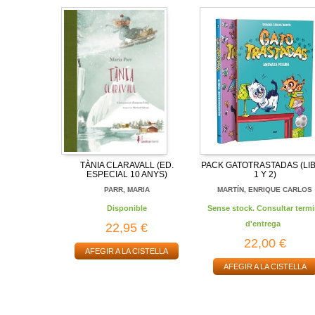
TÀNIA CLARAVALL (ED.
PACK GATOTRASTADAS (LI
ESPECIAL 10 ANYS)
1 Y 2)
PARR, MARIA
MARTÍN, ENRIQUE CARLOS
Disponible
Sense stock. Consultar termi
d'entrega
22,95 €
22,00 €
AFEGIR A LA CISTELLA
AFEGIR A LA CISTELLA