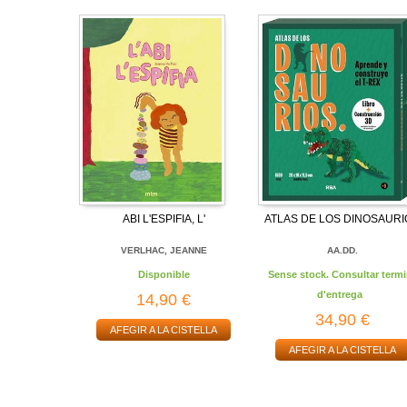
ABI L'ESPIFIA, L'
ATLAS DE LOS DINOSAUR
VERLHAC, JEANNE
AA.DD.
Disponible
Sense stock. Consultar termi
d'entrega
14,90 €
34,90 €
AFEGIR A LA CISTELLA
AFEGIR A LA CISTELLA