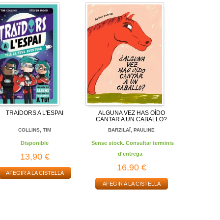
TRAÏDORS A L'ESPAI
ALGUNA VEZ HAS OÍDO
CANTAR A UN CABALLO?
COLLINS, TIM
BARZILAÏ, PAULINE
Disponible
Sense stock. Consultar terminis
d'entrega
13,90 €
16,90 €
AFEGIR A LA CISTELLA
AFEGIR A LA CISTELLA