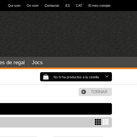
Qui som
On som
Contactar
ES
CAT
El meu compte
les de regal
Jocs
No hi ha productes a la cistella
TORNAR