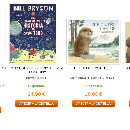
BRO
MUY BREVE HISTORIA DE CASI
PEQUEÑO CASTOR, EL
RI
TODO, UNA
BRYSON, BILL
MACDONALD, AMY; FOX, SARA...
nis
Disponible
Disponible
24,90 €
18,00 €
AFEGIR A LA CISTELLA
AFEGIR A LA CISTELLA