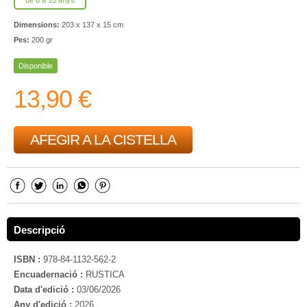
de 6 a 10 anys
Dimensions:
203 x 137 x 15 cm
Pes:
200 gr
Disponible
13,90 €
AFEGIR A LA CISTELLA
Descripció
ISBN :
978-84-1132-562-2
Encuadernació :
RUSTICA
Data d'edició :
03/06/2026
Any d'edició :
2026