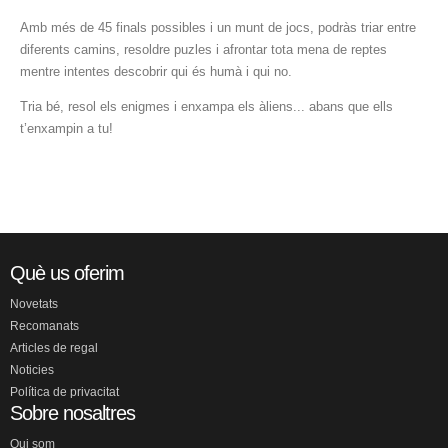
Amb més de 45 finals possibles i un munt de jocs, podràs triar entre
diferents camins, resoldre puzles i afrontar tota mena de reptes
mentre intentes descobrir qui és humà i qui no.
Tria bé, resol els enigmes i enxampa els àliens... abans que ells
t’enxampin a tu!
Què us oferim
Novetats
Recomanats
Articles de regal
Noticies
Política de privacitat
Sobre nosaltres
Qui som