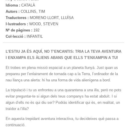
Idioma :
CATALÀ
Autors :
COLLINS, TIM
Traductores :
MORENO LLORT, LLUÏSA
I·lustradors :
WOOD, STEVEN
Nº de pàgines :
192
Col·lecció :
INFANTIL
L’ESTIU JA ÉS AQUÍ, NO T’ENCANTIS: TRIA LA TEVA AVENTURA
I ENXAMPA ELS ÀLIENS ABANS QUE ELLS T’ENXAMPIN A TU!
Et trobes en plena missió espacial a un planeta llunyà. Just quan us
prepareu per l’enlairament de tornada cap a la Terra, l’ordinador de la
nau llança una alerta: hi ha una forma de vida alienígena a bord.
La tripulació i tu us enfronteu a una quarantena a una illa, però no pots
evitar preguntar-te si algun dels teus companys ha estat abduït. I si
algun d’ells no és qui diu ser? Podràs identificar qui és, en realitat, un
traïdor a l’illa?
En aquesta trepidant aventura interactiva, tu decideixes què passa a
continuació.