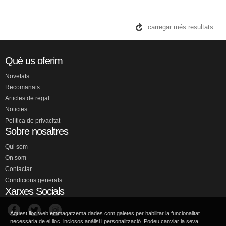
carregar més resultats
Què us oferim
Novetats
Recomanats
Articles de regal
Noticies
Política de privacitat
Sobre nosaltres
Qui som
On som
Contactar
Condicions generals
Xarxes Socials
Aquest lloc web emmagatzema dades com galetes per habilitar la funcionalitat
necessària de el lloc, inclosos anàlisi i personalització. Podeu canviar la seva