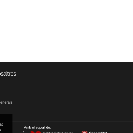
saltres
generals
at
a