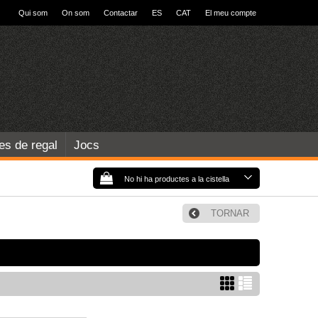
Qui som
On som
Contactar
ES
CAT
El meu compte
les de regal
Jocs
No hi ha productes a la cistella
TORNAR