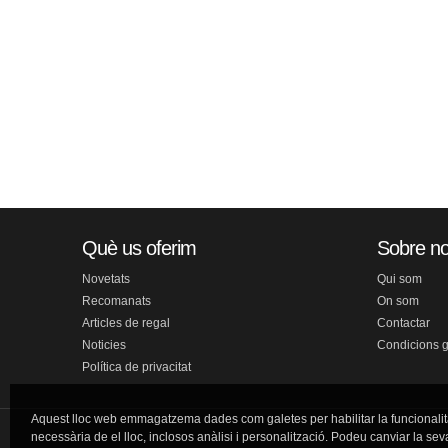
Què us oferim
Sobre no
Novetats
Qui som
Recomanats
On som
Articles de regal
Contactar
Noticies
Condicions 
Política de privacitat
Aquest lloc web emmagatzema dades com galetes per habilitar la funcionalit
necessària de el lloc, inclosos anàlisi i personalització. Podeu canviar la sev