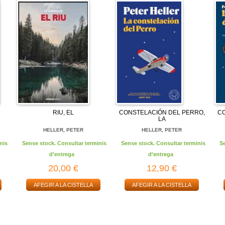
RIU, EL
CONSTELACIÓN DEL PERRO,
C
LA
HELLER, PETER
HELLER, PETER
nis
Sense stock. Consultar terminis
Sense stock. Consultar terminis
S
d'entrega
d'entrega
20,00 €
12,90 €
AFEGIR A LA CISTELLA
AFEGIR A LA CISTELLA